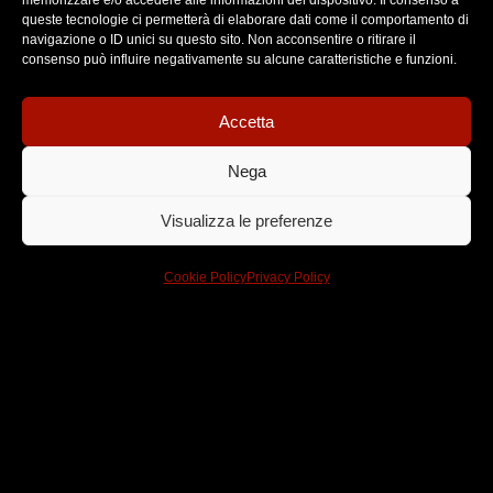
memorizzare e/o accedere alle informazioni del dispositivo. Il consenso a
queste tecnologie ci permetterà di elaborare dati come il comportamento di
navigazione o ID unici su questo sito. Non acconsentire o ritirare il
Posted
consenso può influire negativamente su alcune caratteristiche e funzioni.
by
admin
Accetta
Nega
Visualizza le preferenze
Cookie Policy
Privacy Policy
11/07/2025
1 min read
Rai -
Europa
Festival
2016
Read More