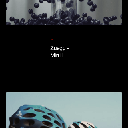
11/07/2025
1 min read
Zuegg -
Mirtilli
Read More
Posted
by