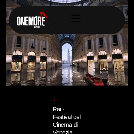
Posted
by
admin
11/07/2025
1 min read
Rai -
Festival del
Cinema di
Venezia