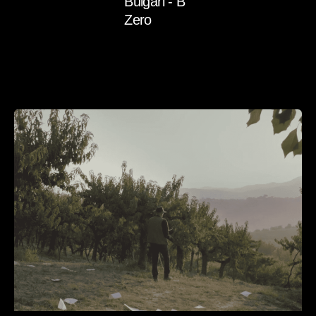
Bulgari - B
Zero
Read More
Posted
by
admin