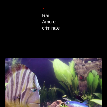
11/07/2025
1 min read
Rai -
Amore
criminale
Read More
Posted
by
admin