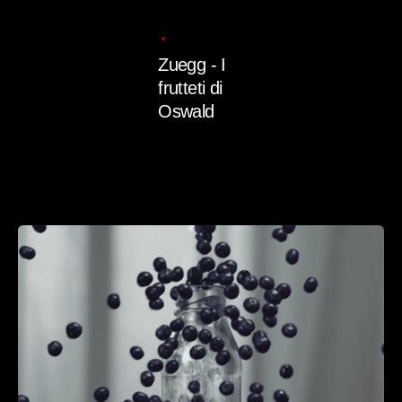
11/07/2025
1 min read
Zuegg - I
frutteti di
Oswald
Read More
Posted
by
admin