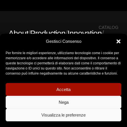
CATALOG
About
/
Production
/
Innovation
/
LRCNE
/
Contacts
Gestisci Consenso
Per fornire le migliori esperienze, utilizziamo tecnologie come i cookie per
memorizzare e/o accedere alle informazioni del dispositivo. Il consenso a
GET IN TOUCH
queste tecnologie ci permetterà di elaborare dati come il comportamento di
+39 06 94443017
navigazione o ID unici su questo sito. Non acconsentire o ritirare il
info@onemore.it
consenso può influire negativamente su alcune caratteristiche e funzioni.
press@onemore.it
SEDE LEGALE E OPERATIVA
Via Cassiodoro, 9, 00195 Roma RM
Accetta
Nega
© 2025 — All Right Reserved ONE MORE PICTURES S.R.L. –
Visualizza le preferenze
Gruppo Axed P.I. 09062991006 –
Privacy Policy
|
Cookie
Policy
|
Impresa Trasparente
|
Termini di Utilizzo