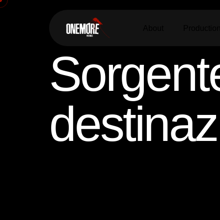
About
Productio
Sorgen
destina