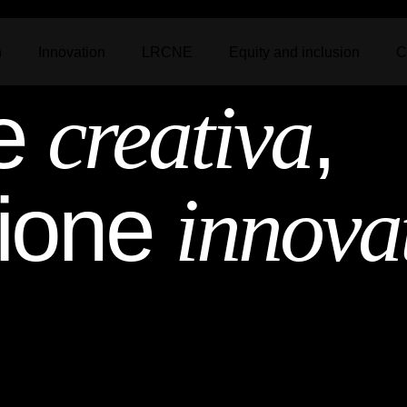
n
Innovation
LRCNE
Equity and inclusion
C
te
,
creativa
zione
innova