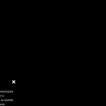
memorizzare
e ci
i su questo
cune