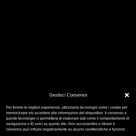
Gestisci Consenso
Per fornire le migliori esperienze, utilizziamo tecnologie come i cookie per
memorizzare e/o accedere alle informazioni del dispositivo. Il consenso a
queste tecnologie ci permetterà di elaborare dati come il comportamento di
navigazione o ID unici su questo sito. Non acconsentire o ritirare il
One More Pictures è una società di produzione
consenso può influire negativamente su alcune caratteristiche e funzioni.