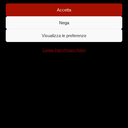
audiovisiva che fa dell’innovazione digitale e del
racconto i suoi punti di forza.
Accetta
Creatività, media, crossmedialità e tecnologia al
Nega
servizio delle emozioni.
Visualizza le preferenze
Per noi oggi è già domani.
Cookie Policy
Privacy Policy
Dove arte
e tecnologia
si
incontrano
Trama, tecnologia, tradizione, talento e team sono le 5
T che abitano in One More Pictures.