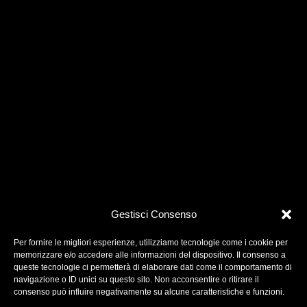
Gestisci Consenso
Per fornire le migliori esperienze, utilizziamo tecnologie come i cookie per
memorizzare e/o accedere alle informazioni del dispositivo. Il consenso a
queste tecnologie ci permetterà di elaborare dati come il comportamento di
navigazione o ID unici su questo sito. Non acconsentire o ritirare il
One More Pictures è una società di produzione
consenso può influire negativamente su alcune caratteristiche e funzioni.