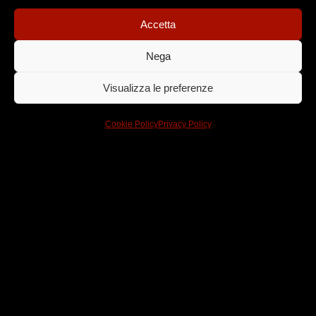
audiovisiva che fa dell’innovazione digitale e del
racconto i suoi punti di forza.
Accetta
Creatività, media, crossmedialità e tecnologia al
Nega
servizio delle emozioni.
Visualizza le preferenze
Per noi oggi è già domani.
Cookie Policy
Privacy Policy
Dove arte
e tecnologia
si
incontrano
Trama, tecnologia, tradizione, talento e team sono le 5
T che abitano in One More Pictures.