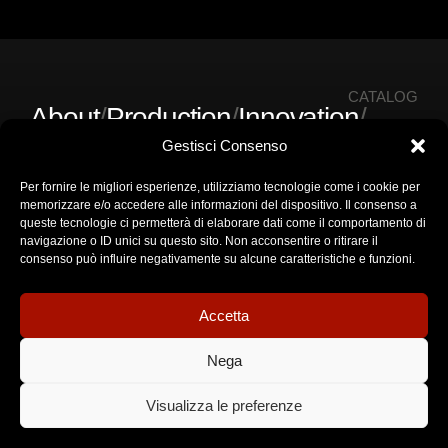
CATALOG
About
/
Production
/
Innovation
/
LRCNE
/
Contacts
Gestisci Consenso
Per fornire le migliori esperienze, utilizziamo tecnologie come i cookie per
memorizzare e/o accedere alle informazioni del dispositivo. Il consenso a
GET IN TOUCH
queste tecnologie ci permetterà di elaborare dati come il comportamento di
+39 06 94443017
navigazione o ID unici su questo sito. Non acconsentire o ritirare il
info@onemore.it
consenso può influire negativamente su alcune caratteristiche e funzioni.
press@onemore.it
SEDE LEGALE E OPERATIVA
Via Cassiodoro, 9, 00195 Roma RM
Accetta
Nega
© 2025 — All Right Reserved ONE MORE PICTURES S.R.L. –
Visualizza le preferenze
Gruppo Axed P.I. 09062991006 –
Privacy Policy
|
Cookie
Policy
|
Impresa Trasparente
|
Termini di Utilizzo