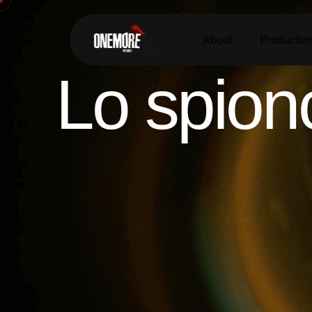
About
Productio
Lo spion