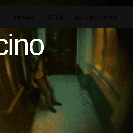
n
Innovation
LRCNE
Equity and inclusion
C
cino