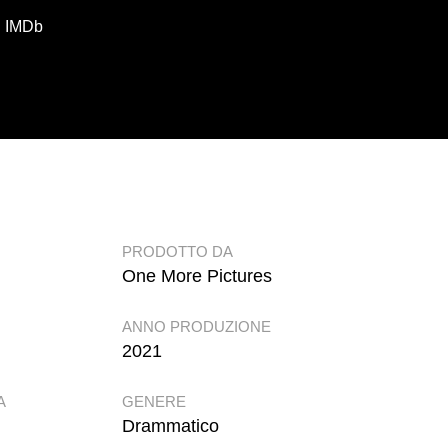
u IMDb
PRODOTTO DA
One More Pictures
ANNO PRODUZIONE
2021
A
GENERE
Drammatico