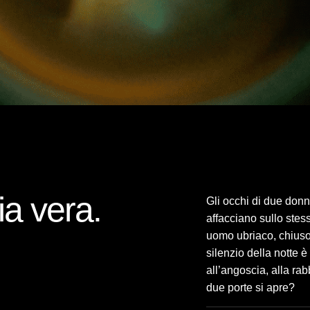
ia vera.
Gli occhi di due donne
affacciano sullo ste
uomo ubriaco, chiuso 
silenzio della notte è
all’angoscia, alla r
due porte si apre?