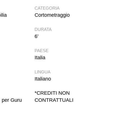
CATEGORIA
lia
Cortometraggio
DURATA
6’
PAESE
Italia
LINGUA
Italiano
*CREDITI NON
i per Guru
CONTRATTUALI