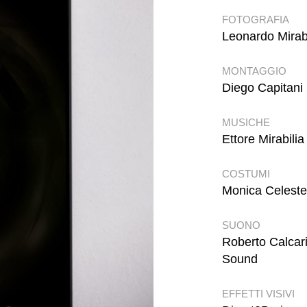
FOTOGRAFIA
Leonardo Mirabi
MONTAGGIO
Diego Capitani
MUSICHE
Ettore Mirabilia
COSTUMI
Monica Celeste
SUONO
Roberto Calcar
Sound
EFFETTI VISIVI