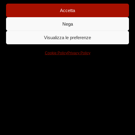
audiovisiva che fa dell’innovazione digitale e del
racconto i suoi punti di forza.
Accetta
Creatività, media, crossmedialità e tecnologia al
Nega
servizio delle emozioni.
Visualizza le preferenze
Per noi oggi è già domani.
Cookie Policy
Privacy Policy
Dove arte
e tecnologia
si
incontrano
Trama, tecnologia, tradizione, talento e team sono le 5
T che abitano in One More Pictures.