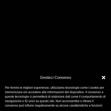
Gestisci Consenso
Per fornire le migliori esperienze, utilizziamo tecnologie come i cookie per
memorizzare e/o accedere alle informazioni del dispositivo. Il consenso a
queste tecnologie ci permetterà di elaborare dati come il comportamento di
navigazione o ID unici su questo sito. Non acconsentire o ritirare il
One More Pictures è una società di produzione
consenso può influire negativamente su alcune caratteristiche e funzioni.