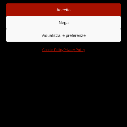
audiovisiva che fa dell’innovazione digitale e del
racconto i suoi punti di forza.
Accetta
Creatività, media, crossmedialità e tecnologia al
Nega
servizio delle emozioni.
Visualizza le preferenze
Per noi oggi è già domani.
Cookie Policy
Privacy Policy
Dove arte
e tecnologia
si
incontrano
Trama, tecnologia, tradizione, talento e team sono le 5
T che abitano in One More Pictures.