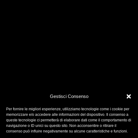
Gestisci Consenso
Per fornire le migliori esperienze, utilizziamo tecnologie come i cookie per
memorizzare e/o accedere alle informazioni del dispositivo. Il consenso a
queste tecnologie ci permetterà di elaborare dati come il comportamento di
navigazione o ID unici su questo sito. Non acconsentire o ritirare il
One More Pictures è una società di produzione
consenso può influire negativamente su alcune caratteristiche e funzioni.